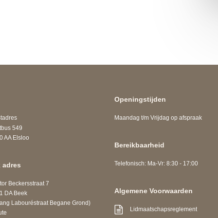
Openingstijden
adres
Maandag t/m Vrijdag op afspraak
us 549
A Elsloo
Bereikbaarheid
Telefonisch: Ma-Vr: 8:30 - 17:00
 adres
r Beckersstraat 7
Algemene Voorwaarden
DA Beek
 Labouréstraat Begane Grond)
Lidmaatschapsreglement
ute