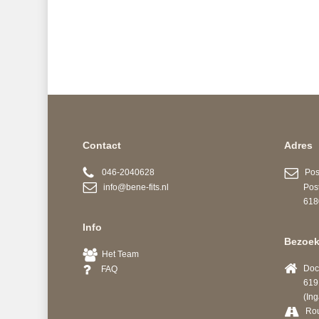
Contact
Adres
046-2040628
Post
info@bene-fits.nl
Postb
6180 A
Info
Bezoek
Het Team
Docto
FAQ
6191 
(Ingang
Ro