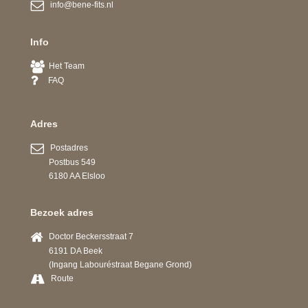
info@bene-fits.nl
Info
Het Team
FAQ
Adres
Postadres
Postbus 549
6180 AA Elsloo
Bezoek adres
Doctor Beckersstraat 7
6191 DA Beek
(Ingang Labouréstraat Begane Grond)
Route