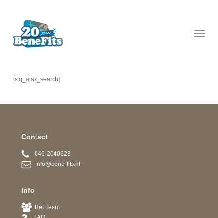
Skip
to
main
Menu
content
[siq_ajax_search]
Contact
046-2040628
info@bene-fits.nl
Info
Het Team
FAQ