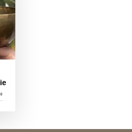
ie
ng
,…