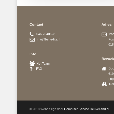
Contact
Adres
046-2040628
Post
info@bene-fits.nl
Postb
6180 A
Info
Bezoek
Het Team
Docto
FAQ
6191 
(Ingang
Ro
© 2018 Webdesign door
Computer Service Heuvelland.nl