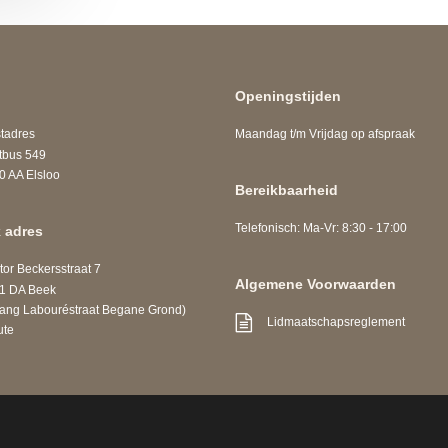
Openingstijden
adres
Maandag t/m Vrijdag op afspraak
us 549
A Elsloo
Bereikbaarheid
Telefonisch: Ma-Vr: 8:30 - 17:00
 adres
r Beckersstraat 7
Algemene Voorwaarden
DA Beek
 Labouréstraat Begane Grond)
Lidmaatschapsreglement
ute