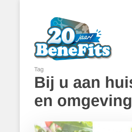
Skip
to
main
content
Tag
Bij u aan hui
en omgevin
Veronique
Kookt