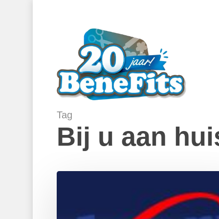
Skip
to
main
content
Tag
Bij u aan hu
Torus
ICT
Diensten