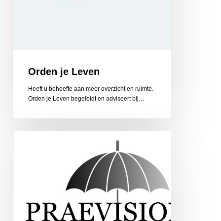
Orden je Leven
Heeft u behoefte aan meer overzicht en ruimte.
Orden je Leven begeleidt en adviseert bij…
Praevision
Financiële
coaching
en
begeleiding