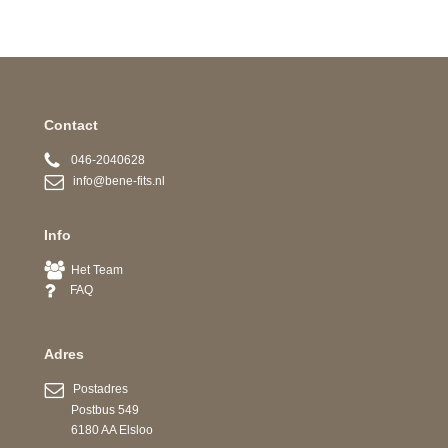
Contact
046-2040628
info@bene-fits.nl
Info
Het Team
FAQ
Adres
Postadres
Postbus 549
6180 AA Elsloo