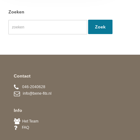
Zoeken
Contact
046-2040628
info@bene-fits.nl
Info
Het Team
FAQ