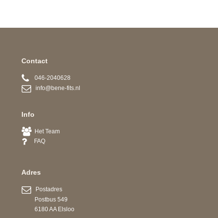
Contact
046-2040628
info@bene-fits.nl
Info
Het Team
FAQ
Adres
Postadres
Postbus 549
6180 AA Elsloo