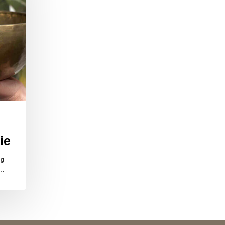
ie
ng
,…