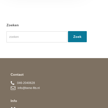
Zoeken
Contact
046-2040628
info@bene-fits.nl
Info