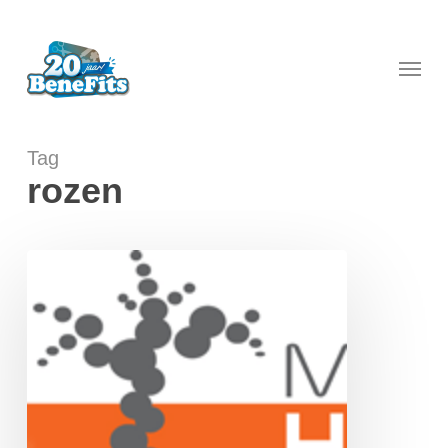
Skip
to
main
Menu
content
Tag
rozen
Hoveniersbedrijf
Matthijs
Janssen