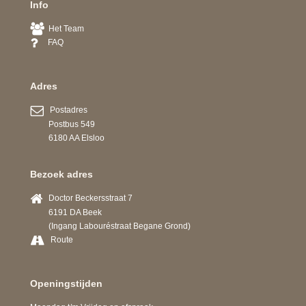
Info
Het Team
FAQ
Adres
Postadres
Postbus 549
6180 AA Elsloo
Bezoek adres
Doctor Beckersstraat 7
6191 DA Beek
(Ingang Labouréstraat Begane Grond)
Route
Openingstijden