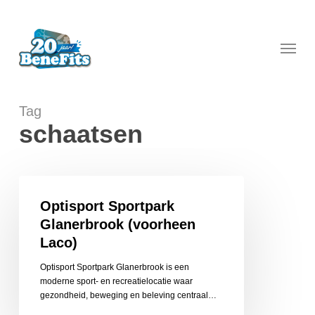
Skip
to
main
Menu
content
Tag
schaatsen
Optisport
Sportpark
Optisport Sportpark
Glanerbrook
Glanerbrook (voorheen
(voorheen
Laco)
Laco)
Optisport Sportpark Glanerbrook is een
moderne sport- en recreatielocatie waar
gezondheid, beweging en beleving centraal…