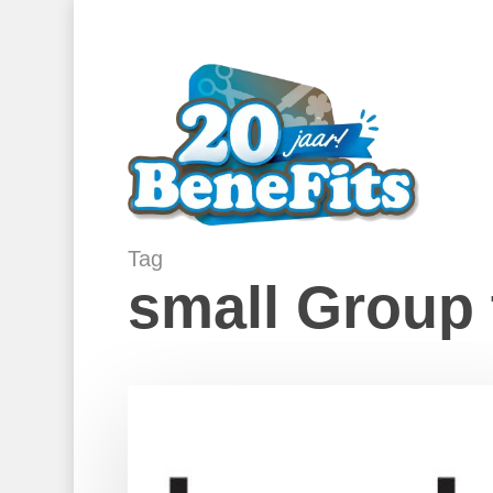
Skip
to
main
content
Tag
small Group 
Houben
Beweegstudio