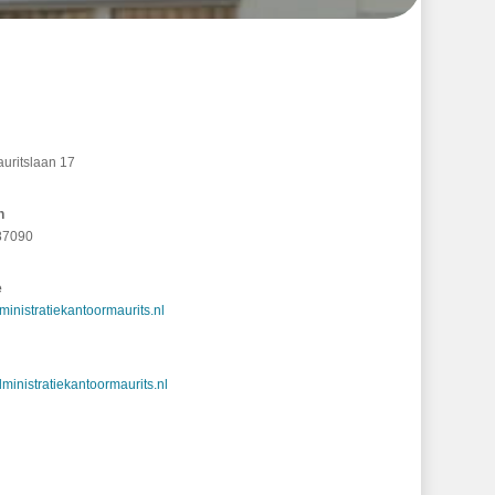
auritslaan 17
n
87090
e
inistratiekantoormaurits.nl
ministratiekantoormaurits.nl