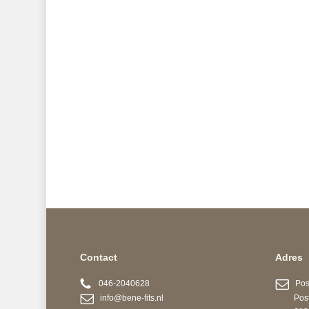
Contact
Adres
046-2040628
Post
info@bene-fits.nl
Postb