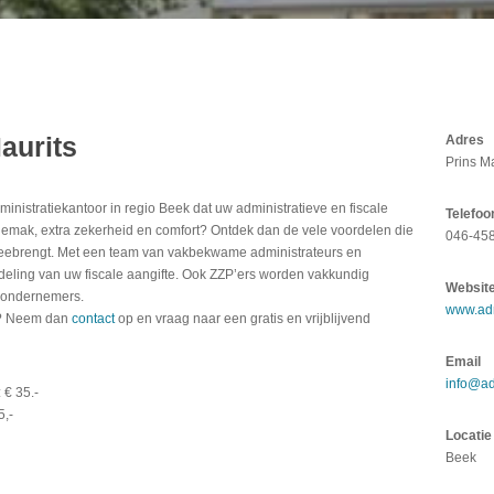
aurits
Adres
Prins M
ministratiekantoor in regio Beek dat uw administratieve en fiscale
Telefoo
gemak, extra zekerheid en comfort? Ontdek dan de vele voordelen die
046-45
 meebrengt. Met een team van vakbekwame administrateurs en
ndeling van uw fiscale aangifte. Ook ZZP’ers worden vakkundig
Websit
e ondernemers.
www.adm
n? Neem dan
contact
op en vraag naar een gratis en vrijblijvend
Email
info@ad
 € 35.-
5,-
Locatie
Beek