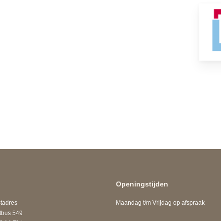
Openingstijden
adres
Maandag t/m Vrijdag op afspraak
us 549