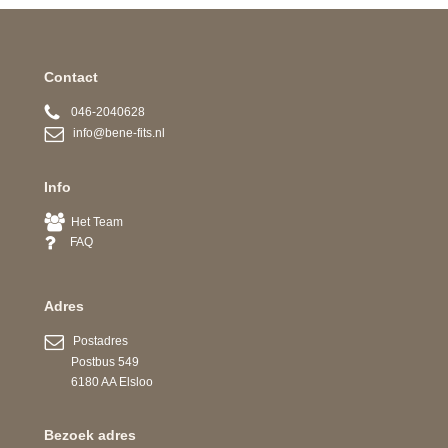
Contact
046-2040628
info@bene-fits.nl
Info
Het Team
FAQ
Adres
Postadres
Postbus 549
6180 AA Elsloo
Bezoek adres