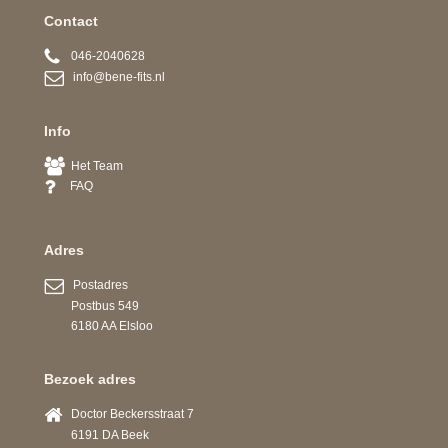
Contact
046-2040628
info@bene-fits.nl
Info
Het Team
FAQ
Adres
Postadres
Postbus 549
6180 AA Elsloo
Bezoek adres
Doctor Beckersstraat 7
6191 DA Beek