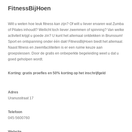
FitnessBijHoen
Wilt u weten hoe leuk fitness kan zijn? Of wilt u liever ervaren wat Zumba
of Pilates inhoudt? Wellicht toch liever zwemmen of spinning? Van welke
activiteit krijgt u goede zin? U kunt het allemaal ontdekken in Brunssum!
Sport en ontspanning onder één dak! FitnessBijHoen biedt het allemaal.
Naast fitness en zwemfaciliteiten is er een ruime keuze aan
groepslessen. Door de gratis en onbeperkte begeleiding weet u dat u
goed geholpen wordt.
Korting: gratis proefles en 50% korting op het inschrijfgeld
Adres
Uranusstraat 17
Telefoon
045-5600760
Website