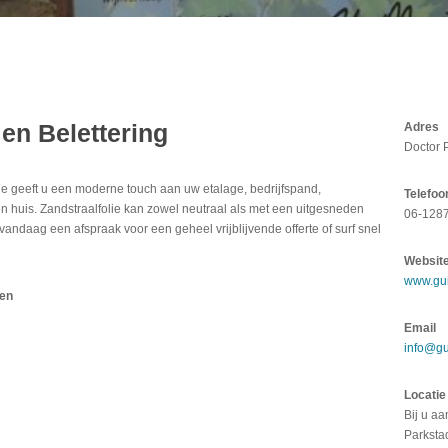
en Belettering
Adres
Doctor 
olie geeft u een moderne touch aan uw etalage, bedrijfspand,
Telefoo
en huis. Zandstraalfolie kan zowel neutraal als met een uitgesneden
06-128
vandaag een afspraak voor een geheel vrijblijvende offerte of surf snel
Websit
www.gui
ren
Email
info@gu
Locatie
Bij u aa
Parksta