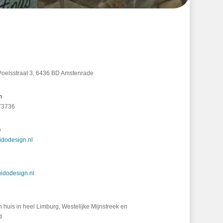
Poelsstraat 3, 6436 BD Amstenrade
n
73736
e
dodesign.nl
idodesign.nl
n huis in heel Limburg, Westelijke Mijnstreek en
d