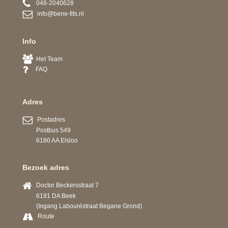
046-2040628
info@bene-fits.nl
Info
Het Team
FAQ
Adres
Postadres
Postbus 549
6180 AA Elsloo
Bezoek adres
Doctor Beckersstraat 7
6191 DA Beek
(Ingang Labouréstraat Begane Grond)
Route