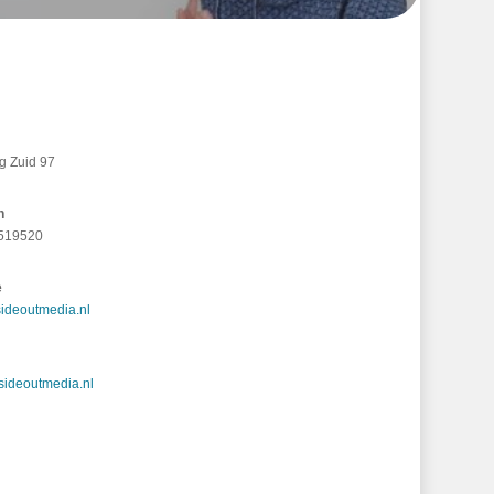
g Zuid 97
n
4519520
e
ideoutmedia.nl
sideoutmedia.nl
g