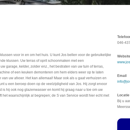
Telefoo
046-43
e klussen voor in en om het huis. U kunt Jos bellen voor de gebruikelijke
Websit
ende klussen. Uw terras of oprit schoonmaken met een
www.jos
 garage, kelder, zolder enz., het bestraten van uw tuin of terras,
chine of een keuken demonteren om hem elders weer op te laten
Email
n van uw afvoer. Het kan allemaal! Maar ook als u gaat verhuizen en
info@jo
t u een beroep doen op de veelzijdigheid van Jos. Hij zorgt ervoor
 is hij ook nog glazenwasser en komt hij graag naar u toe om uw
Locatie
 het waarschijnlijk al begrepen; de S van Service wordt hier echt met
Bij u aa
Meersse