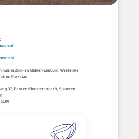
:
usen.nl
eusen.nl
an huis in Zuid- en Midden-Limburg, Westelijke
eek en Parkstad
weg 37, Echt en Kloosterstraat 9, Susteren
n:
86100