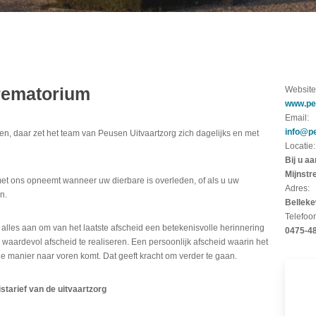
rematorium
Website
www.pe
Email:
info@p
en, daar zet het team van Peusen Uitvaartzorg zich dagelijks en met
Locatie:
Bij u a
Mijnstr
et ons opneemt wanneer uw dierbare is overleden, of als u uw
Adres:
n.
Belleke
Telefoo
alles aan om van het laatste afscheid een betekenisvolle herinnering
0475-4
n waardevol afscheid te realiseren. Een persoonlijk afscheid waarin het
 manier naar voren komt. Dat geeft kracht om verder te gaan.
istarief van de uitvaartzorg