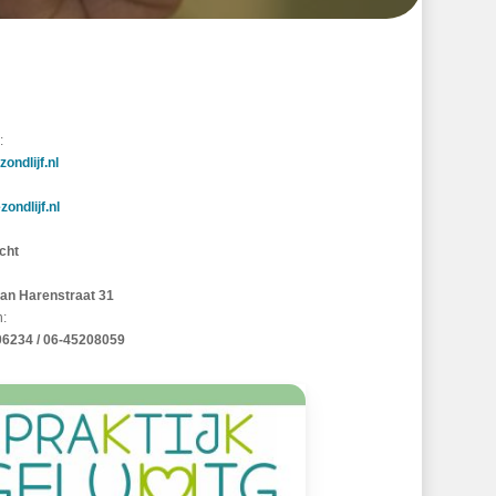
:
ondlijf.nl
ondlijf.nl
cht
an Harenstraat 31
n:
06234 / 06-45208059