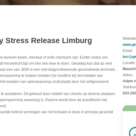
dy Stress Release Limburg
Website
www.gez
Email:
bsr@gez
en kunnen fysiek, mentaal of zelfs chemisch zijn. Echter zodra ons
Locatie:
t het wellicht tijd om hier iets mee te doen. Gelukkig kan dat op veel
Maastri
daar een van. BSR is een niet-diagnostiserende gezondheids-techniek,
Adres:
ierspanning te helpen loslaten.De hoofdrol bij het loslaten van
Adam v
Het loslaten van spierspanning vindt plaats door het zelfgenezend
Telefoo
043-26
m te assisteren. Dit gebeurt door middel van checks op diverse plaatsen
 spierspanning aanwezig is. Daarna wordt door de practitioner het
erd.
uurlijk helend vermogen van het lichaam is deze in principe geschikt