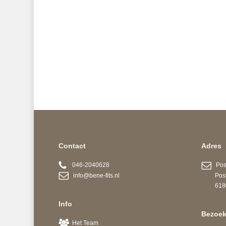
Contact
Adres
046-2040628
Post
info@bene-fits.nl
Postb
6180 A
Info
Bezoek
Het Team