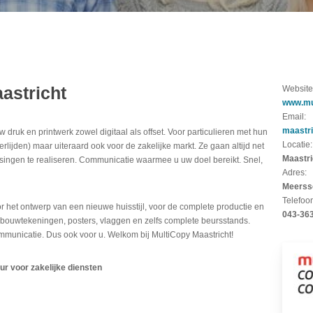
astricht
Website
www.mul
Email:
maastri
uw druk en printwerk zowel digitaal als offset. Voor particulieren met hun
Locatie:
erlijden) maar uiteraard ook voor de zakelijke markt. Ze gaan altijd net
Maastri
ssingen te realiseren. Communicatie waarmee u uw doel bereikt. Snel,
Adres:
Meerss
Telefoo
or het ontwerp van een nieuwe huisstijl, voor de complete productie en
043-36
n bouwtekeningen, posters, vlaggen en zelfs complete beursstands.
ommunicatie. Dus ook voor u. Welkom bij MultiCopy Maastricht!
ur voor zakelijke diensten