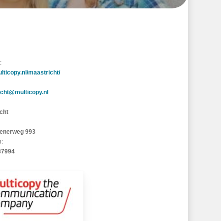
:
ticopy.nl/maastricht/
cht@multicopy.nl
cht
enerweg 993
n:
37994