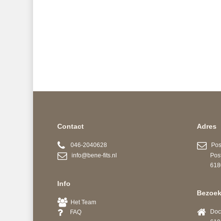
Contact
Adres
046-2040628
Post
info@bene-fits.nl
Postb
6180 A
Info
Bezoek
Het Team
Docto
FAQ