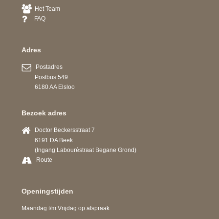
Het Team
FAQ
Adres
Postadres
Postbus 549
6180 AA Elsloo
Bezoek adres
Doctor Beckersstraat 7
6191 DA Beek
(Ingang Labouréstraat Begane Grond)
Route
Openingstijden
Maandag t/m Vrijdag op afspraak