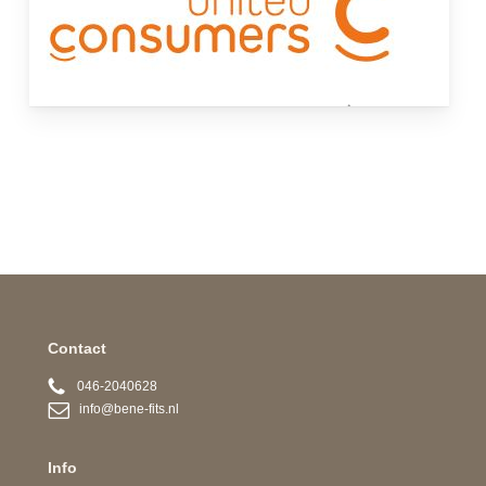
Contact
046-2040628
info@bene-fits.nl
Info