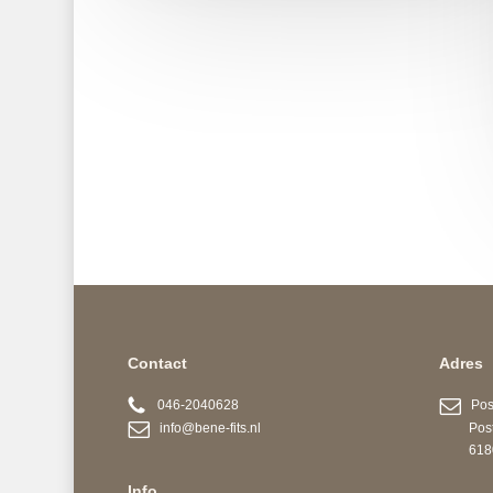
Contact
Adres
046-2040628
Post
info@bene-fits.nl
Postb
6180 A
Info