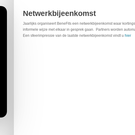
Netwerkbijeenkomst
Jaarlijks organiseert BeneFits een netwerkbijeenkomst waar kortin
informele wijze met elkaar in gesprek gaan. Partners worden automat
Een sfeerimpressie van de laatste netwerkbijeenkomst vindt u
hier