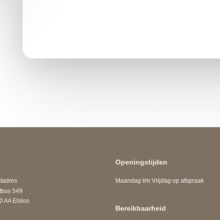
Openingstijden
adres
Maandag t/m Vrijdag op afspraak
us 549
A Elsloo
Bereikbaarheid