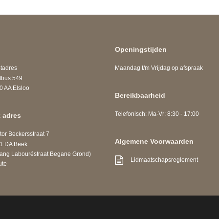
Openingstijden
adres
Maandag t/m Vrijdag op afspraak
us 549
A Elsloo
Bereikbaarheid
Telefonisch: Ma-Vr: 8:30 - 17:00
 adres
r Beckersstraat 7
Algemene Voorwaarden
DA Beek
 Labouréstraat Begane Grond)
Lidmaatschapsreglement
ute