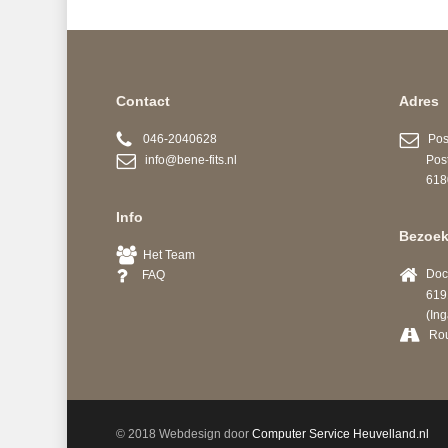
Contact
Adres
046-2040628
Post
info@bene-fits.nl
Postb
6180 A
Info
Bezoek
Het Team
Docto
FAQ
6191 
(Ingang
Ro
© 2018 Webdesign door
Computer Service Heuvelland.nl