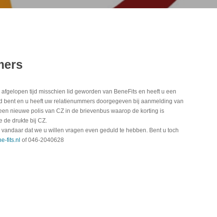
mers
afgelopen tijd misschien lid geworden van BeneFits en heeft u een
d bent en u heeft uw relatienummers doorgegeven bij aanmelding van
een nieuwe polis van CZ in de brievenbus waarop de korting is
 de drukte bij CZ.
ls vandaar dat we u willen vragen even geduld te hebben. Bent u toch
-fits.nl
of 046-2040628