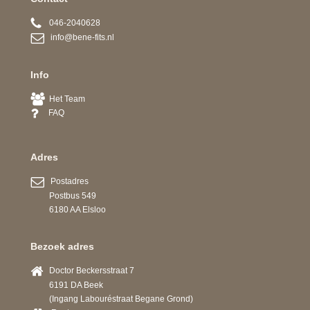
046-2040628
info@bene-fits.nl
Info
Het Team
FAQ
Adres
Postadres
Postbus 549
6180 AA Elsloo
Bezoek adres
Doctor Beckersstraat 7
6191 DA Beek
(Ingang Labouréstraat Begane Grond)