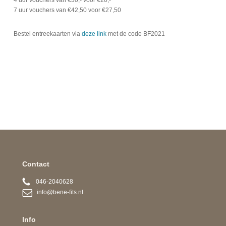
4 uur vouchers van €30,- voor €20,-
7 uur vouchers van €42,50 voor €27,50
Bestel entreekaarten via
deze link
met de code BF2021
Contact
046-2040628
info@bene-fits.nl
Info