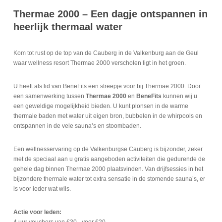
Thermae 2000 – Een dagje ontspannen in
heerlijk thermaal water
Kom tot rust op de top van de Cauberg in de Valkenburg aan de Geul
waar wellness resort Thermae 2000 verscholen ligt in het groen.
U heeft als lid van BeneFits een streepje voor bij Thermae 2000. Door
een samenwerking tussen
Thermae 2000
en
BeneFits
kunnen wij u
een geweldige mogelijkheid bieden. U kunt plonsen in de warme
thermale baden met water uit eigen bron, bubbelen in de whirpools en
ontspannen in de vele sauna’s en stoombaden.
Een wellnesservaring op de Valkenburgse Cauberg is bijzonder, zeker
met de speciaal aan u gratis aangeboden activiteiten die gedurende de
gehele dag binnen Thermae 2000 plaatsvinden. Van drijfsessies in het
bijzondere thermale water tot extra sensatie in de stomende sauna’s, er
is voor ieder wat wils.
Actie voor leden: