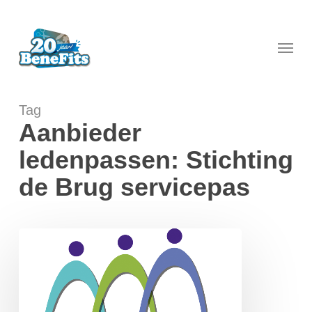
Skip
to
main
Menu
content
Tag
Aanbieder
ledenpassen: Stichting
de Brug servicepas
Aanbieder
ledenpassen:
Stichting
de
Brug
servicepas