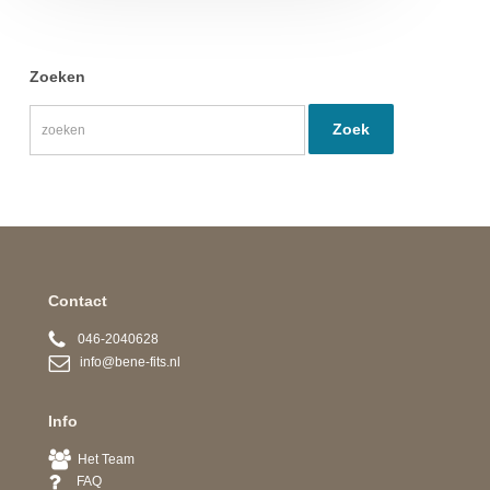
Zoeken
Contact
046-2040628
info@bene-fits.nl
Info
Het Team
FAQ