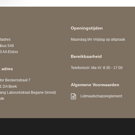
Openingstijden
adres
Maandag t/m Vrijdag op afspraak
us 549
A Elsloo
Bereikbaarheid
Telefonisch: Ma-Vr: 8:30 - 17:00
 adres
r Beckersstraat 7
Algemene Voorwaarden
DA Beek
 Labouréstraat Begane Grond)
Lidmaatschapsreglement
ute