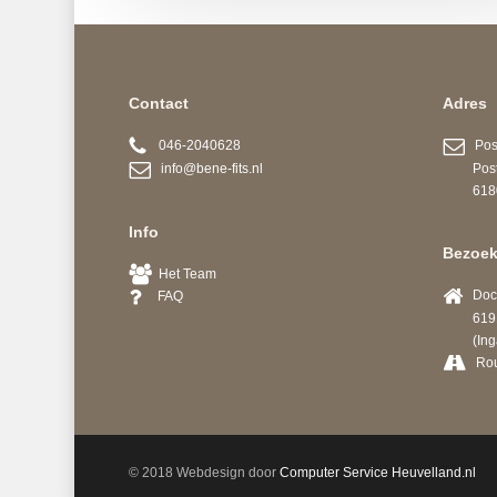
Contact
Adres
046-2040628
Post
info@bene-fits.nl
Postb
6180 A
Info
Bezoek
Het Team
Docto
FAQ
6191 
(Ingang
Ro
© 2018 Webdesign door
Computer Service Heuvelland.nl