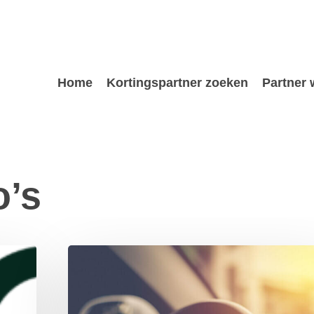
Home
Kortingspartner zoeken
Partner
o’s
Rijbewijskeuring
in
Huisartsenpraktijk
Beek
Centrum