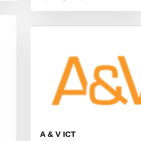
A
&
V
ICT
A & V ICT