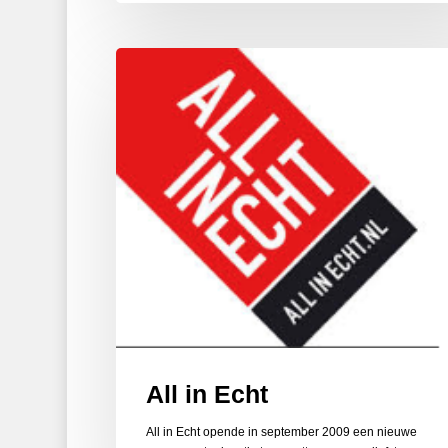
All
in
Echt
All in Echt
All in Echt opende in september 2009 een nieuwe