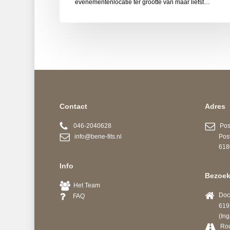
evenementenlocatie ter grootte van maar liefst…
Contact
Adres
046-2040628
Post
info@bene-fits.nl
Postb
6180 A
Info
Bezoek
Het Team
Docto
FAQ
6191 
(Ingang
Ro