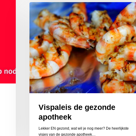
Vispaleis
de
gezonde
apotheek
Vispaleis de gezonde
apotheek
Lekker EN gezond, wat wil je nog meer? De heerlijkste
visjes van de gezonde apotheek…