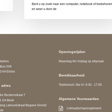
Bent u op zoek naar een computer, notebook of toebehore
en weer u door de
Openingstijden
adres
Maandag t/m Vrijdag op afspraak
us 549
A Elsloo
Bereikbaarheid
Telefonisch: Ma-Vr: 8:30 - 17:00
 adres
r Beckersstraat 7
Algemene Voorwaarden
DA Beek
 Labouréstraat Begane Grond)
Lidmaatschapsreglement
ute