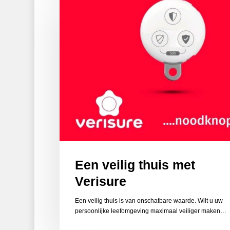
veilig
thuis
met
Verisure
Een veilig thuis met
Verisure
Een veilig thuis is van onschatbare waarde. Wilt u uw
persoonlijke leefomgeving maximaal veiliger maken…