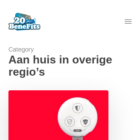
Skip
to
main
Menu
content
Category
Aan huis in overige
regio’s
Een
veilig
thuis
met
Verisure