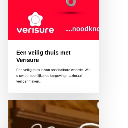
Een veilig thuis met
Verisure
Een veilig thuis is van onschatbare waarde. Wilt
u uw persoonlijke leefomgeving maximaal
veiliger maken…
Sjakie’s
snoepwinkel
en
Chocolademuseum
Middelburg