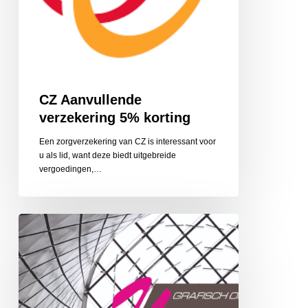
CZ Aanvullende
verzekering 5% korting
Een zorgverzekering van CZ is interessant voor
u als lid, want deze biedt uitgebreide
vergoedingen,…
Y-
Dsign
grafische
vormgeving