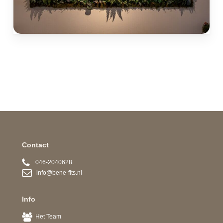
Contact
046-2040628
info@bene-fits.nl
Info
Het Team