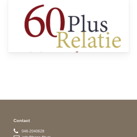
Contact
046-2040628