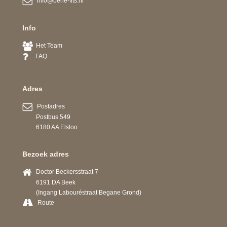
info@bene-fits.nl
Info
Het Team
FAQ
Adres
Postadres
Postbus 549
6180 AA Elsloo
Bezoek adres
Doctor Beckersstraat 7
6191 DA Beek
(Ingang Labouréstraat Begane Grond)
Route