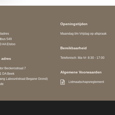
Openingstijden
adres
Maandag t/m Vrijdag op afspraak
us 549
A Elsloo
Bereikbaarheid
Telefonisch: Ma-Vr: 8:30 - 17:00
 adres
r Beckersstraat 7
Algemene Voorwaarden
DA Beek
 Labouréstraat Begane Grond)
Lidmaatschapsreglement
ute