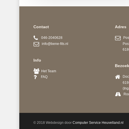
Contact
Adres
046-2040628
Post
info@bene-fits.nl
Postb
6180 A
Info
Bezoek
Het Team
Docto
FAQ
6191 
(Ingang
Ro
© 2018 Webdesign door
Computer Service Heuvelland.nl