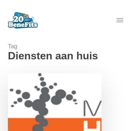
Skip
to
main
Menu
content
Tag
Diensten aan huis
Hoveniersbedrijf
Matthijs
Janssen