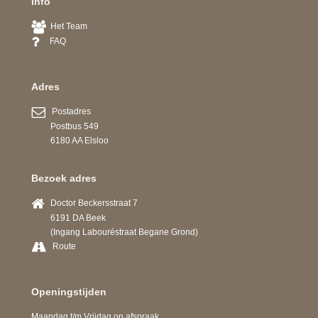
Info
Het Team
FAQ
Adres
Postadres
Postbus 549
6180 AA Elsloo
Bezoek adres
Doctor Beckersstraat 7
6191 DA Beek
(Ingang Labouréstraat Begane Grond)
Route
Openingstijden
Maandag t/m Vrijdag op afspraak