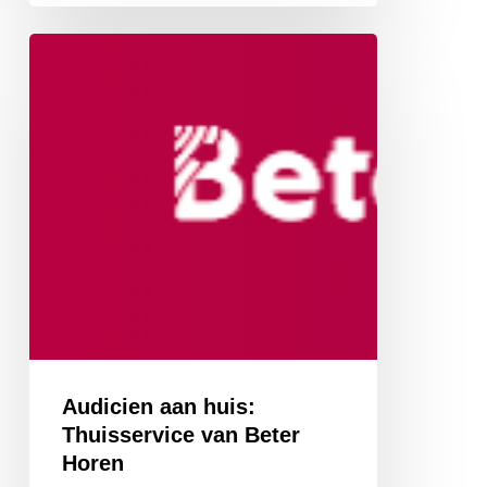
Audicien
aan
huis:
Thuisservice
van
Beter
Horen
Audicien aan huis:
Thuisservice van Beter
Horen