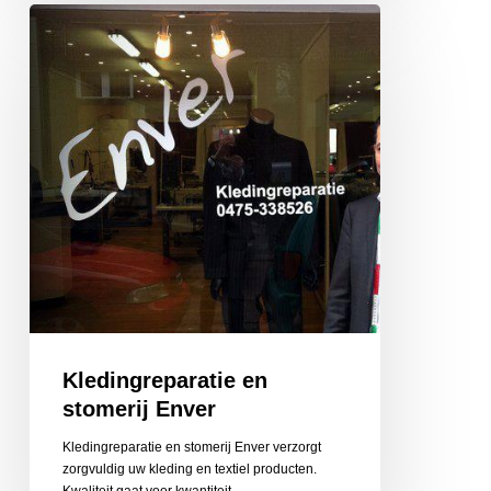
Kledingreparatie
en
stomerij
Enver
Kledingreparatie en
stomerij Enver
Kledingreparatie en stomerij Enver verzorgt
zorgvuldig uw kleding en textiel producten.