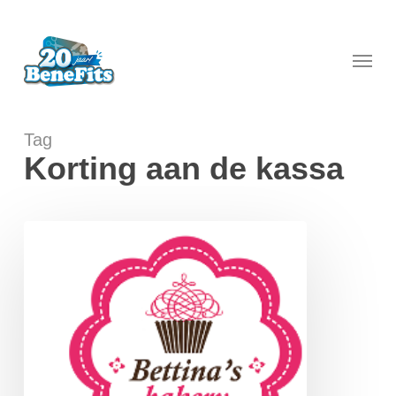
Skip
to
main
Menu
content
Tag
Korting aan de kassa
Bettina’s
Bakery