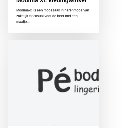
Modima XL kledingwinkel
Modima-xl is een modezaak in herenmode van
zakelijk tot casual voor de heer met een
maatje…
Pé
bodywear
lingerie
&
mammacare