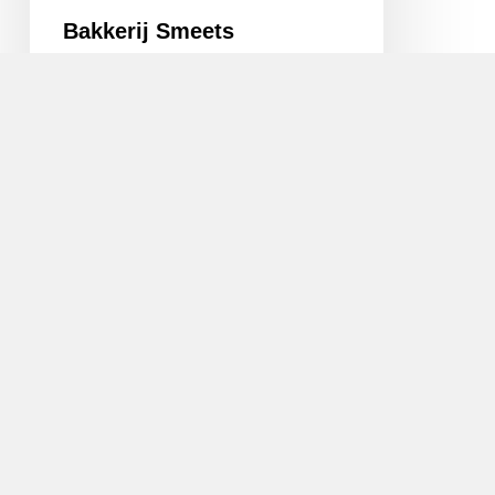
Bakkerij Smeets
Voor brood, banket, bonbons, belegde broodjes
of een compleet verzorgde lunch bent u in
Brunssum…
Autotaalglas
Maastricht