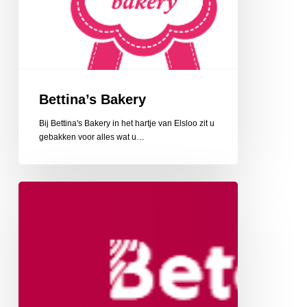
Bettina’s Bakery
Bij Bettina's Bakery in het hartje van Elsloo zit u
gebakken voor alles wat u…
Audicien
aan
huis:
Thuisservice
van
Beter
Horen