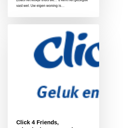
Zoals het klokje thuis tikt… u kent het gezegde
vast wel. Uw eigen woning is…
Click
4
Friends,
vriendschapsnetwerk
Click 4 Friends,