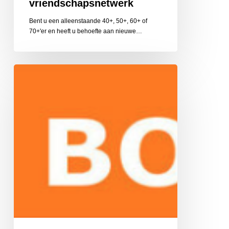
vriendschapsnetwerk
Bent u een alleenstaande 40+, 50+, 60+ of
70+'er en heeft u behoefte aan nieuwe…
Boost
Training
en
Coaching