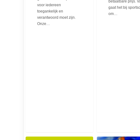
betaalbare prijs. 
voor iedereen
gaat het bij sport
toegankelijk en
om…
verantwoord moet zijn.
Onze…
Korting
Vispaleis