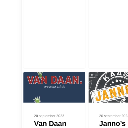
Van
Janno’s
Daan
Kaas
groenten
en
fruit
20 september 2023
20 september 202
Van Daan
Janno’s