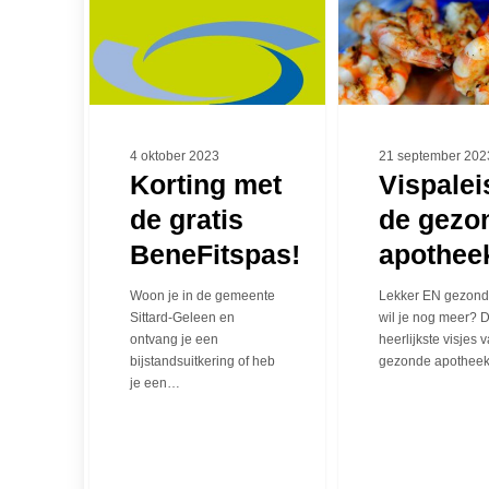
met
de
de
gezonde
gratis
apotheek
BeneFitspas!
4 oktober 2023
21 september 202
Korting met
Vispalei
de gratis
de gezo
BeneFitspas!
apothee
Woon je in de gemeente
Lekker EN gezond
Sittard-Geleen en
wil je nog meer? 
ontvang je een
heerlijkste visjes 
bijstandsuitkering of heb
gezonde apothee
je een…