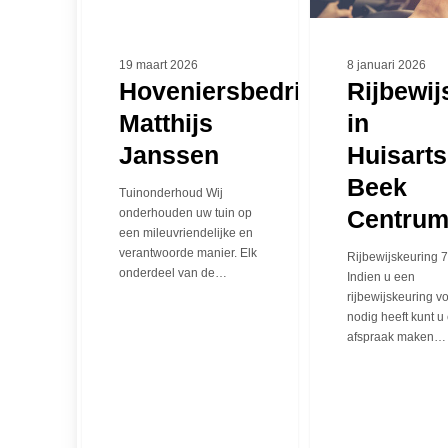
19 maart 2026
8 januari 2026
Hoveniersbedrijf
Rijbewij
Matthijs
in
Janssen
Huisarts
Beek
Tuinonderhoud Wij
Centru
onderhouden uw tuin op
een mileuvriendelijke en
verantwoorde manier. Elk
Rijbewijskeuring 
onderdeel van de…
Indien u een
rijbewijskeuring v
nodig heeft kunt u
afspraak maken…