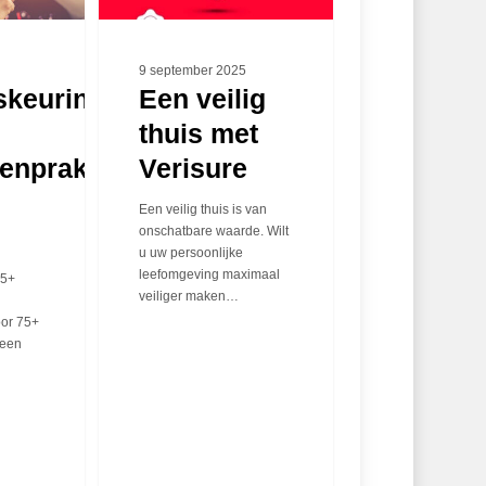
9 september 2025
skeuring
Een veilig
thuis met
enpraktijk
Verisure
Een veilig thuis is van
m
onschatbare waarde. Wilt
u uw persoonlijke
leefomgeving maximaal
75+
veiliger maken…
oor 75+
 een