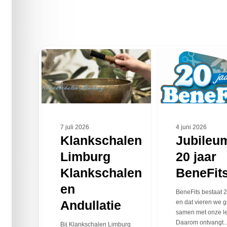
Klankschalen
Jubileumactie:
Limburg
20
Klankschalen
jaar
en
BeneFits!
Andullatie
7 juli 2026
4 juni 2026
Klankschalen
Jubileum
Limburg
20 jaar
Klankschalen
BeneFits
en
BeneFits bestaat 2
Andullatie
en dat vieren we 
samen met onze l
Daarom ontvangt
Bij Klankschalen Limburg