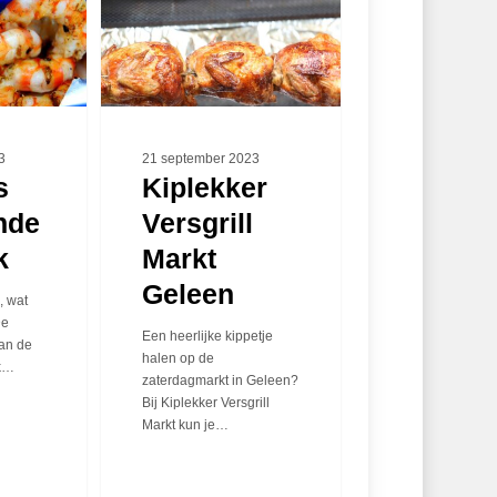
Versgrill
Markt
Geleen
3
21 september 2023
s
Kiplekker
nde
Versgrill
k
Markt
Geleen
, wat
De
Een heerlijke kippetje
van de
halen op de
k…
zaterdagmarkt in Geleen?
Bij Kiplekker Versgrill
Markt kun je…