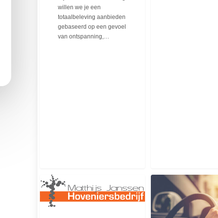
willen we je een
totaalbeleving aanbieden
gebaseerd op een gevoel
van ontspanning,…
Hoveniersbedrijf
Rijbewijskeuring
Matthijs
in
Janssen
Huisartsenpraktijk
Beek
Centrum