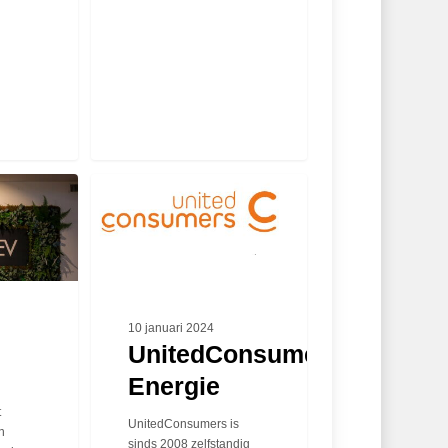
UnitedConsumers
Energie
10 januari 2024
UnitedConsumers
Energie
t
UnitedConsumers is
n
sinds 2008 zelfstandig