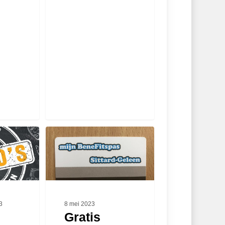
Gratis
kortingspas
voor
minima
in
Sittard-
Geleen
die
3
8 mei 2023
ze
Gratis
kunnen