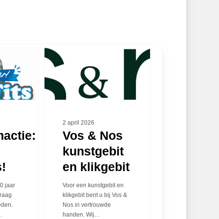
Vos
&
Nos
kunstgebit
en
klikgebit
2 april 2026
actie:
Vos & Nos
kunstgebit
!
en klikgebit
0 jaar
Voor een kunstgebit en
graag
klikgebit bent u bij Vos &
eden.
Nos in vertrouwde
…
handen. Wij…