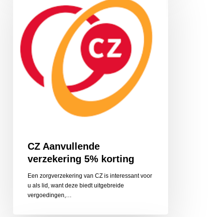
verzekering
5%
korting
CZ Aanvullende
verzekering 5% korting
Een zorgverzekering van CZ is interessant voor
u als lid, want deze biedt uitgebreide
vergoedingen,…