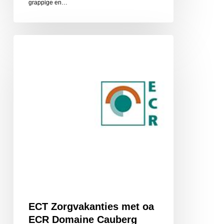
grappige en…
ECT
Zorgvakanties
met
oa
ECR
Domaine
Cauberg
ECT Zorgvakanties met oa
ECR Domaine Cauberg