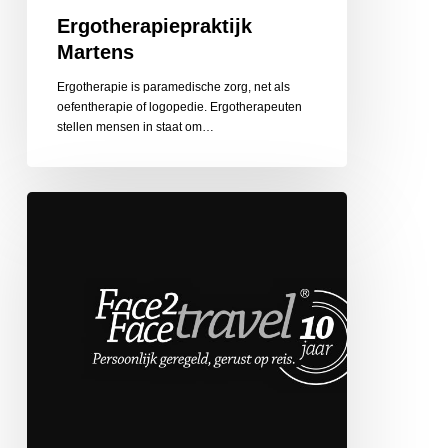
Ergotherapiepraktijk
Martens
Ergotherapie is paramedische zorg, net als
oefentherapie of logopedie. Ergotherapeuten
stellen mensen in staat om…
Face
2
Face
Travel
de
Globetrotter