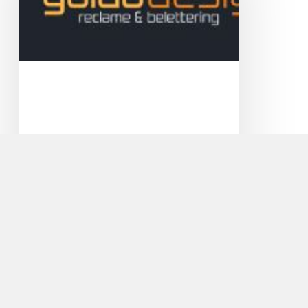
Guido Design Reclame en
Belettering
Veel licht binnen en toch privacy! Met
zandstraalfolie geeft u een moderne touch aan
uw…
Cycle
Center