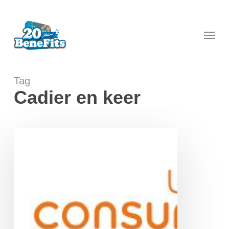
Skip
to
main
Menu
content
Tag
Cadier en keer
UnitedConsumers
Energie