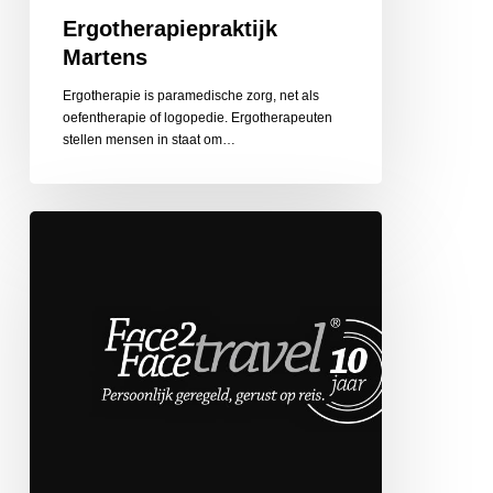
Ergotherapiepraktijk
Martens
Ergotherapie is paramedische zorg, net als
oefentherapie of logopedie. Ergotherapeuten
stellen mensen in staat om…
Face
2
Face
Travel
de
Globetrotter