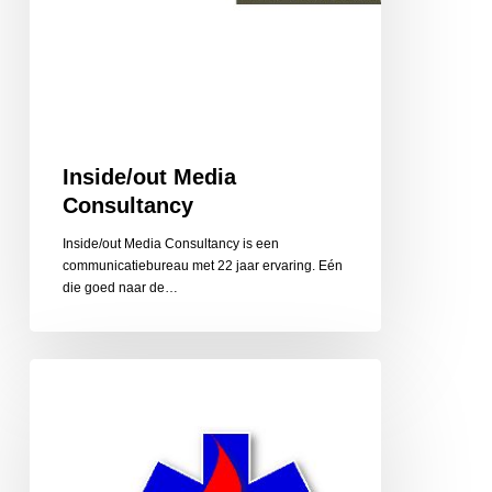
Inside/out Media
Consultancy
Inside/out Media Consultancy is een
communicatiebureau met 22 jaar ervaring. Eén
die goed naar de…
Instructie
en
Service
van
Ool,
reanimatie,