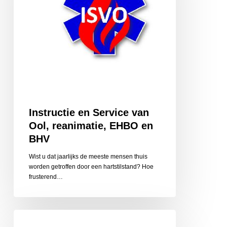
EHBO
en
BHV
Instructie en Service van
Ool, reanimatie, EHBO en
BHV
Wist u dat jaarlijks de meeste mensen thuis
worden getroffen door een hartstilstand? Hoe
frusterend…
Klinkers
Makelaardij