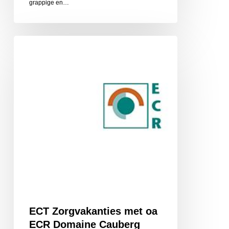
grappige en…
ECT
Zorgvakanties
met
oa
ECR
Domaine
Cauberg
ECT Zorgvakanties met oa
ECR Domaine Cauberg