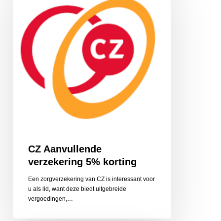
verzekering
5%
korting
CZ Aanvullende
verzekering 5% korting
Een zorgverzekering van CZ is interessant voor
u als lid, want deze biedt uitgebreide
vergoedingen,…