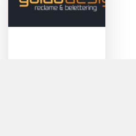
Guido Design Reclame en
Belettering
Veel licht binnen en toch privacy! Met
zandstraalfolie geeft u een moderne touch aan
uw…
Cycle
Center