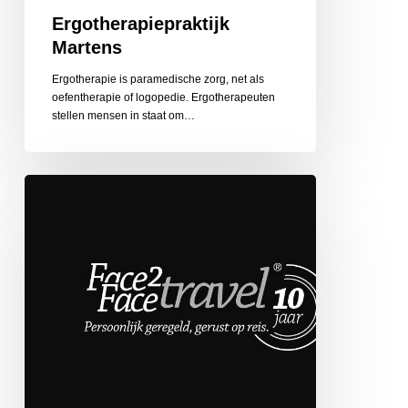
Ergotherapiepraktijk
Martens
Ergotherapie is paramedische zorg, net als
oefentherapie of logopedie. Ergotherapeuten
stellen mensen in staat om…
Face
2
Face
Travel
de
Globetrotter