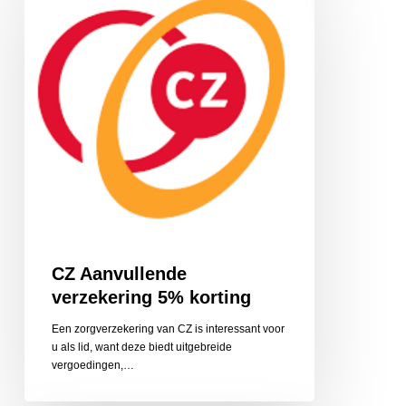
verzekering
5%
korting
CZ Aanvullende
verzekering 5% korting
Een zorgverzekering van CZ is interessant voor
u als lid, want deze biedt uitgebreide
vergoedingen,…