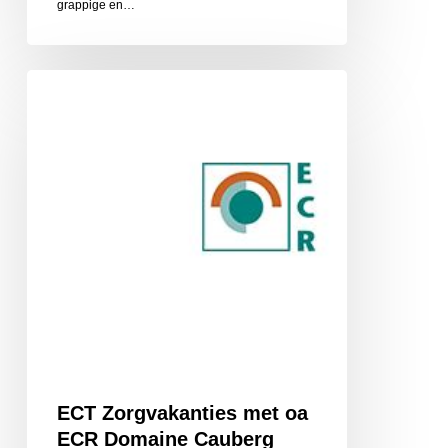
grappige en…
ECT
Zorgvakanties
met
oa
ECR
Domaine
Cauberg
ECT Zorgvakanties met oa
ECR Domaine Cauberg