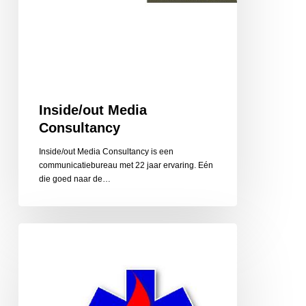
Inside/out Media
Consultancy
Inside/out Media Consultancy is een
communicatiebureau met 22 jaar ervaring. Eén
die goed naar de…
Instructie
en
Service
van
Ool,
reanimatie,