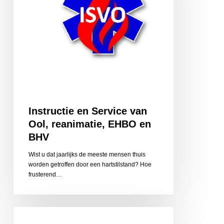
EHBO
en
BHV
Instructie en Service van
Ool, reanimatie, EHBO en
BHV
Wist u dat jaarlijks de meeste mensen thuis
worden getroffen door een hartstilstand? Hoe
frusterend…
Klinkers
Makelaardij