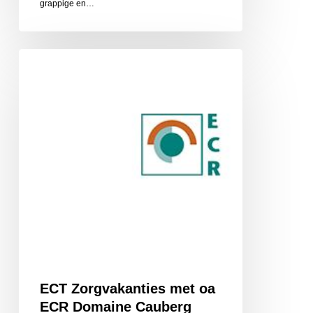
grappige en…
ECT
Zorgvakanties
met
oa
ECR
Domaine
Cauberg
ECT Zorgvakanties met oa
ECR Domaine Cauberg