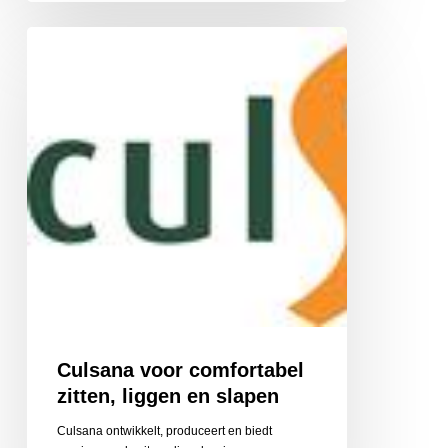
Culsana
voor
comfortabel
zitten,
liggen
en
slapen
Culsana voor comfortabel
zitten, liggen en slapen
Culsana ontwikkelt, produceert en biedt