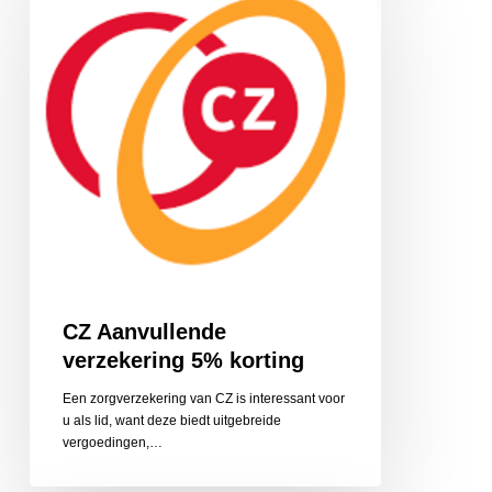
verzekering
5%
korting
CZ Aanvullende
verzekering 5% korting
Een zorgverzekering van CZ is interessant voor
u als lid, want deze biedt uitgebreide
vergoedingen,…