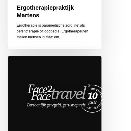
Ergotherapiepraktijk
Martens
Ergotherapie is paramedische zorg, net als
oefentherapie of logopedie. Ergotherapeuten
stellen mensen in staat om…
Face
2
Face
Travel
de
Globetrotter