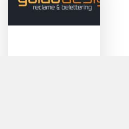
Guido Design Reclame en
Belettering
Veel licht binnen en toch privacy! Met
zandstraalfolie geeft u een moderne touch aan
uw…
Cycle
Center