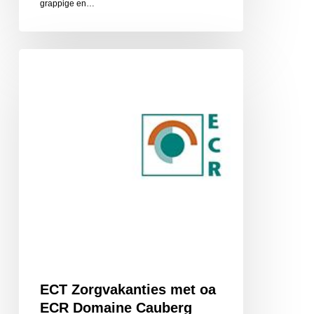
grappige en…
ECT
Zorgvakanties
met
oa
ECR
Domaine
Cauberg
ECT Zorgvakanties met oa
ECR Domaine Cauberg