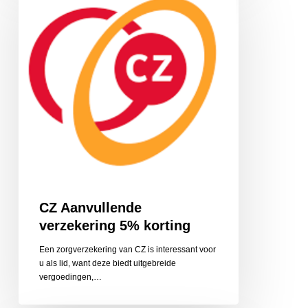
verzekering
5%
korting
CZ Aanvullende
verzekering 5% korting
Een zorgverzekering van CZ is interessant voor
u als lid, want deze biedt uitgebreide
vergoedingen,…