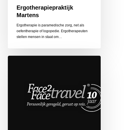
Ergotherapiepraktijk
Martens
Ergotherapie is paramedische zorg, net als
oefentherapie of logopedie. Ergotherapeuten
stellen mensen in staat om…
Face
2
Face
Travel
de
Globetrotter