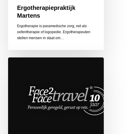
Ergotherapiepraktijk
Martens
Ergotherapie is paramedische zorg, net als
oefentherapie of logopedie. Ergotherapeuten
stellen mensen in staat om…
Face
2
Face
Travel
de
Globetrotter