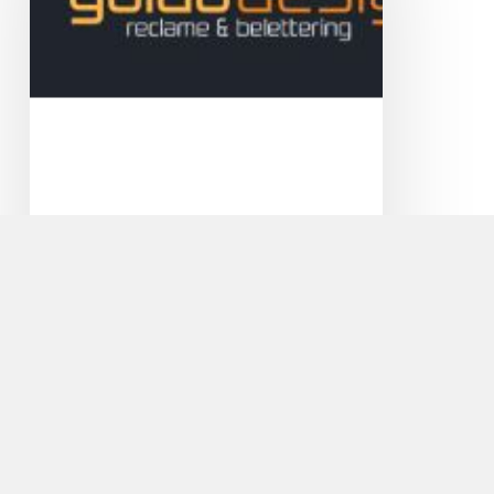
Guido Design Reclame en
Belettering
Veel licht binnen en toch privacy! Met
zandstraalfolie geeft u een moderne touch aan
uw…
Cycle
Center