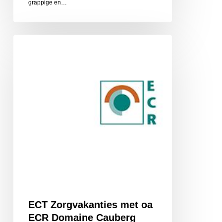
grappige en…
ECT
Zorgvakanties
met
oa
ECR
Domaine
Cauberg
ECT Zorgvakanties met oa
ECR Domaine Cauberg