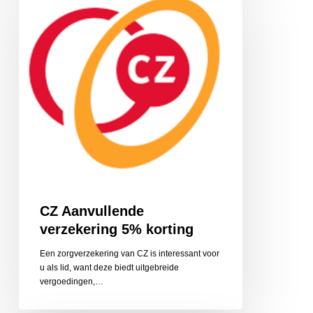
verzekering
5%
korting
CZ Aanvullende
verzekering 5% korting
Een zorgverzekering van CZ is interessant voor
u als lid, want deze biedt uitgebreide
vergoedingen,…