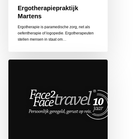
Ergotherapiepraktijk
Martens
Ergotherapie is paramedische zorg, net als
oefentherapie of logopedie. Ergotherapeuten
stellen mensen in staat om…
Face
2
Face
Travel
de
Globetrotter