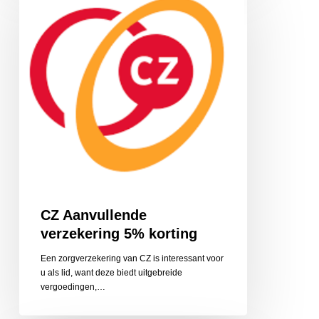
verzekering
5%
korting
CZ Aanvullende
verzekering 5% korting
Een zorgverzekering van CZ is interessant voor
u als lid, want deze biedt uitgebreide
vergoedingen,…