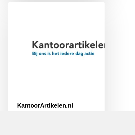
KantoorArtikelen.nl
KantoorArtikelen.nl
U bent bij deze leverancier niet alleen aan het
juiste adres voor al uw kantoorartikelen,…