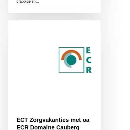
grappige en…
ECT
Zorgvakanties
met
oa
ECR
Domaine
Cauberg
ECT Zorgvakanties met oa
ECR Domaine Cauberg