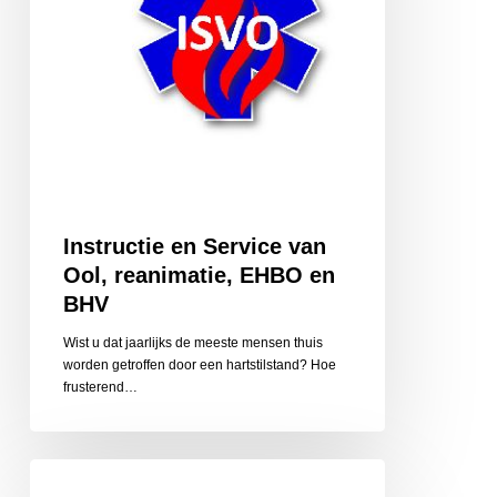
EHBO
en
BHV
Instructie en Service van
Ool, reanimatie, EHBO en
BHV
Wist u dat jaarlijks de meeste mensen thuis
worden getroffen door een hartstilstand? Hoe
frusterend…
Jan
Extra