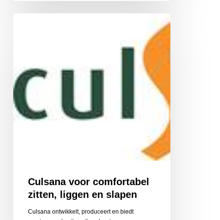
Culsana
voor
comfortabel
zitten,
liggen
en
slapen
Culsana voor comfortabel
zitten, liggen en slapen
Culsana ontwikkelt, produceert en biedt