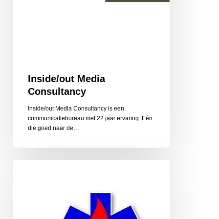
Inside/out Media
Consultancy
Inside/out Media Consultancy is een
communicatiebureau met 22 jaar ervaring. Eén
die goed naar de…
Instructie
en
Service
van
Ool,
reanimatie,